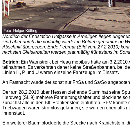
Nördlich der Endstation Hofgasse in Arheilgen liegen ungenut
sind aber durch die vorläufig wieder in Betrieb genommene 
Abschnitt übergeben. Ende Februar (Bild vom 27.2.2010) konnt
nächsten Gleisarbeiten werden planmäßig frühestens im Somm
Betrieb:
Ein Warnstreik bei Heag mobibus hatte am 3.2.2010 A
teilnahmen. Es verkehrten daher keine Straßenbahnen, bei den
Linien H, P und U waren einzelne Fahrzeuge im Einsatz.
An Fastnacht wurde der sonst nur Fr/Sa und Sa/So angeboten
Der am 28.2.2010 über Hessen ziehende Sturm hat seine Spur
Herdweg (SL 9) mehrere Fahrleitungshalter und blockierte so
zunächst alle in den Btf. Frankenstein einfuhren. SEV konnte
Triebwagen waren stromlos gefangen, sie wurden ebenfalls geg
Innenstadt.
Ein weiterer Baum blockierte die Strecke nach Kranichstein, d