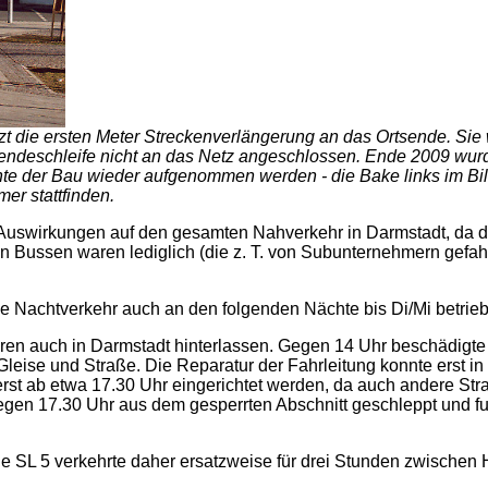
zt die ersten Meter Streckenverlängerung an das Ortsende. Sie
Wendeschleife nicht an das Netz angeschlossen. Ende 2009 wur
e der Bau wieder aufgenommen werden - die Bake links im Bild 
er stattfinden.
uswirkungen auf den gesamten Nahverkehr in Darmstadt, da die
 Bussen waren lediglich (die z. T. von Subunternehmern gefahr
e Nachtverkehr auch an den folgenden Nächte bis Di/Mi betrie
en auch in Darmstadt hinterlassen. Gegen 14 Uhr beschädigte
 Gleise und Straße. Die Reparatur der Fahrleitung konnte erst
 erst ab etwa 17.30 Uhr eingerichtet werden, da auch andere Str
en 17.30 Uhr aus dem gesperrten Abschnitt geschleppt und fuhre
ie SL 5 verkehrte daher ersatzweise für drei Stunden zwischen 